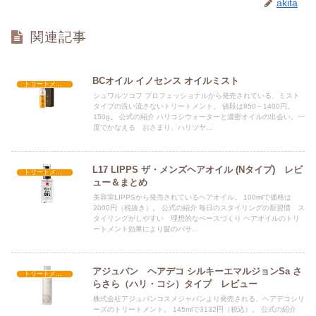
akita
関連記事
BCオイル イノセンス オイルミスト
トリートメントを探す
シュワルツコフ プロフェッショナルから発売されている、ミスト
タイプの洗い流さないトリートメント。 値段は850～1400円。
150g。 公式の紹介 ハリコシウォーターと濃密オイルの出会い。一
度でかなえる おさまり、ハリツヤ...
L17 LIPPS ザ・メンズヘアオイル (Nタイプ) レビ
トリートメントを探す
ュー＆まとめ
美容室LIPPSから発売されているヘアオイル。 100mlで価格は
2000円（税抜き）。 公式の紹介 毎日のスタイリングの新習慣 ス
タイリングがしやすい 理想的なベースづくり ヘアオイルのトリ
ートメント効果により髪のパサ...
アジュバン ヘアデコ シルキーエマルジョンSa さ
トリートメントを探す
らさら（ハリ・コシ）タイプ レビュー
株式会社アジュバンコスメジャパンより発売される、ヘアデコシリ
ーズのトリートメント。 145mlで3132円（税込）。 公式の紹介