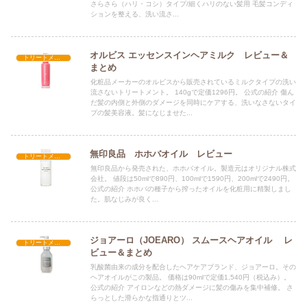
さらさら（ハリ・コシ）タイプ/細くハリのない髪用 毛髪コンディ
ションを整える、洗い流さ...
オルビス エッセンスインヘアミルク レビュー＆
トリートメントを探す
まとめ
化粧品メーカーのオルビスから販売されているミルクタイプの洗い
流さないトリートメント。 140gで定価1296円。 公式の紹介 傷ん
だ髪の内側と外側のダメージを同時にケアする、洗いなさないタイ
プの髪美容液。髪になじませた...
無印良品 ホホバオイル レビュー
トリートメントを探す
無印良品から発売された、ホホバオイル。製造元はオリジナル株式
会社。 値段は50mlで890円、100mlで1590円、200mlで2490円。
公式の紹介 ホホバの種子から搾ったオイルを化粧用に精製しまし
た。肌なじみが良く...
ジョアーロ（JOEARO） スムースヘアオイル レ
トリートメントを探す
ビュー＆まとめ
乳酸菌由来の成分を配合したヘアケアブランド、ジョアーロ。その
ヘアオイルがこの製品。 価格は90mlで定価1,540円（税込み）。
公式の紹介 アイロンなどの熱ダメージに髪の傷みを集中補修。 さ
らっとした滑らかな指通りとツ...