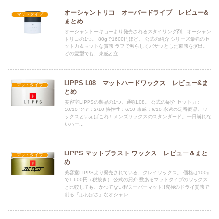
オーシャントリコ オーバードライブ レビュー&
マットタイプ
まとめ
オーシャントーキョーより発売されるスタイリング剤、オーシャン
トリコの1つ。 80gで1600円ほど。 公式の紹介 シリーズ最強のセ
ット力＆マットな質感 ラフで男らしくバサッとした束感を演出。
どの髪型でも、束感と立...
LIPPS L08 マットハードワックス レビュー&ま
マットタイプ
とめ
美容室LIPPSの製品の1つ。通称L08。 公式の紹介 セット力：
10/10 ツヤ：2/10 操作性：6/10 束感：6/10 永遠の定番商品。ワ
ックスといえばこれ！メンズワックスのスタンダード。一日崩れな
いハー...
LIPPS マットブラスト ワックス レビュー＆まと
マットタイプ
め
美容室LIPPSより発売されている、クレイワックス。 価格は100g
で1,600円（税抜き） 公式の紹介 数あるマットタイプのワックス
と比較しても、かつてない程スーパーマット!!究極のドライ質感で
創る『ふわぼさ』なオシャレ...