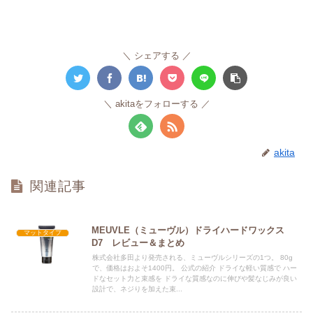
シェアする
akitaをフォローする
akita
関連記事
MEUVLE（ミューヴル）ドライハードワックス
マットタイプ
D7 レビュー＆まとめ
株式会社多田より発売される、ミューヴルシリーズの1つ。 80g
で、価格はおよそ1400円。 公式の紹介 ドライな軽い質感で ハー
ドなセット力と束感を ドライな質感なのに伸びや髪なじみが良い
設計で、ネジりを加えた束...