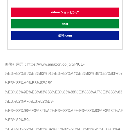
Yahooショッピング
7net
価格.com
画像引用元：https://www.amazon.co.jp/SPICE-
%E3%82%B9%E3%83%91%E3%82%A4%E3%82%B9%E3%83%97
%E3%83%A9%E3%82%B9-
%E3%83%9E%E3%83%83%E3%83%88%E3%83%AF%E3%83%83
%E3%82%AF%E3%82%B9-
%E3%83%98%E3%82%A2%E3%83%AF%E3%83%83%E3%82%AF
%E3%82%B9-
%E9%9D%92%E3%82%8A%E3%82%93%E3%81%94%E3%81%AE