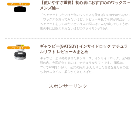
【使いやすさ重視】初心者におすすめのワックス～
マットタイプ
メンズ編～
「ヘアセットしたいけど何のワックスを使えばいいかわからない」
「ワックスを買ってみたいけど、レビューを見ても何が何だか…」
ヘアセットをしてみたいという人の悩みはこんな感じでしょうか。
世の中には数えきれないほどのスタイリング剤が...
ギャツビー(GATSBY) インサイドロック ナチュラ
マットタイプ
ルリフト レビュー＆まとめ
ギャツビーより発売された新シリーズ、インサイドロック。全5種
類の内、今回紹介するのは、ナチュラルリフトです。 価格は、
75gで900円くらい。 公式の紹介 ふんわりした自然な見た目の立
ち上げスタイル。柔らかく立ち上げた...
スポンサーリンク