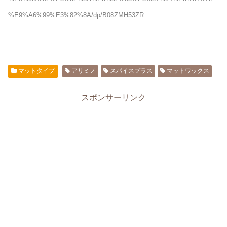
%E9%A6%99%E3%82%8A/dp/B08ZMH53ZR
マットタイプ
アリミノ
スパイスプラス
マットワックス
スポンサーリンク