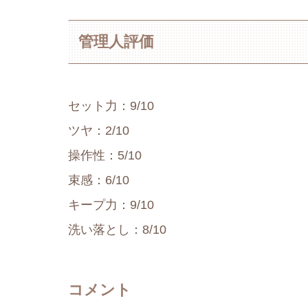
管理人評価
セット力：9/10
ツヤ：2/10
操作性：5/10
束感：6/10
キープ力：9/10
洗い落とし：8/10
コメント