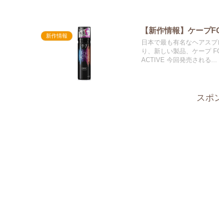
【新作情報】ケープFO
新作情報
日本で最も有名なヘアスプ
り、新しい製品、ケープ FO
ACTIVE 今回発売される...
スポ